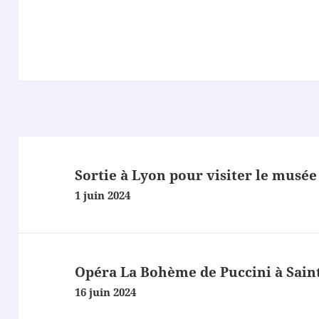
théâtre
du
Mayapo.
Navigation
de
Sortie à Lyon pour visiter le musé
l’article
1 juin 2024
Opéra La Bohème de Puccini à Sain
16 juin 2024