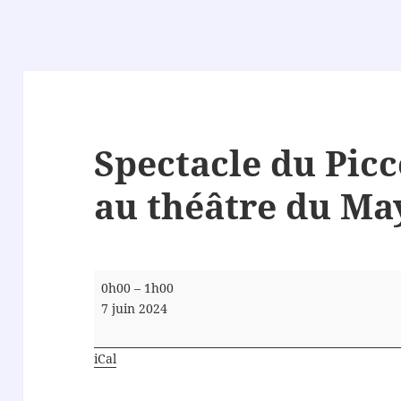
Spectacle du Pic
au théâtre du Ma
Spectacle
0h00
–
1h00
du
7 juin 2024
Piccolo
iCal
DanTeatro
au