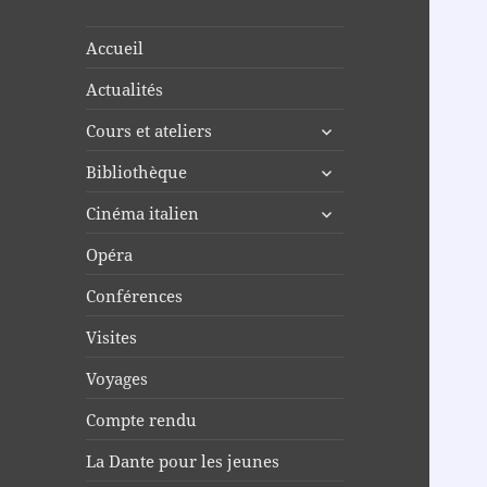
Accueil
Actualités
ouvrir
Cours et ateliers
le
ouvrir
Bibliothèque
sous-
le
menu
ouvrir
Cinéma italien
sous-
le
menu
Opéra
sous-
menu
Conférences
Visites
Voyages
Compte rendu
La Dante pour les jeunes