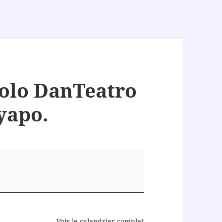
colo DanTeatro
yapo.
Voir le calendrier complet