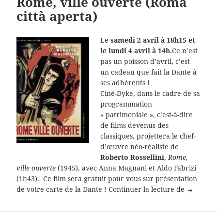
Rome, ville ouverte (Roma
città aperta)
Le
samedi 2 avril à 18h15 et
le lundi 4 avril à 14h.
Ce n’est
pas un poisson d’avril, c’est
un cadeau que fait la Dante à
ses adhérents !
Ciné-Dyke, dans le cadre de sa
programmation
« patrimoniale », c’est-à-dire
de films devenus des
classiques, projettera le chef-
d’œuvre néo-réaliste de
Roberto Rossellini
,
Rome,
ville ouverte
(1945), avec Anna Magnani et Aldo Fabrizi
(1h43). Ce film sera gratuit pour vous sur présentation
Rome, vil
de votre carte de la Dante !
Continuer la lecture de