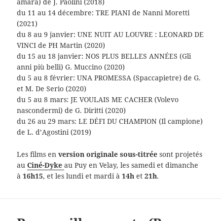
amara) de J. Paolini (2018)
du 11 au 14 décembre: TRE PIANI de Nanni Moretti
(2021)
du 8 au 9 janvier: UNE NUIT AU LOUVRE : LEONARD DE
VINCI de PH Martin (2020)
du 15 au 18 janvier: NOS PLUS BELLES ANNÉES (Gli
anni più belli) G. Muccino (2020)
du 5 au 8 février: UNA PROMESSA (Spaccapietre) de G.
et M. De Serio (2020)
du 5 au 8 mars: JE VOULAIS ME CACHER (Volevo
nascondermi) de G. Diritti (2020)
du 26 au 29 mars: LE DÉFI DU CHAMPION (Il campione)
de L. d’Agostini (2019)
Les films en
version originale sous-titrée
sont projetés
au
Ciné-Dyke
au Puy en Velay, les samedi et dimanche
à
16h15
, et les lundi et mardi à
14h
et
21h
.