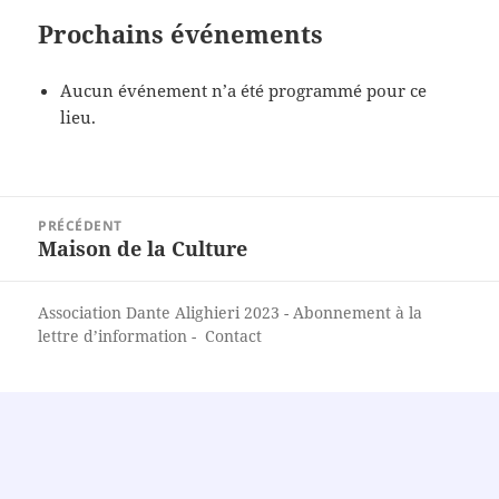
Prochains événements
Aucun événement n’a été programmé pour ce
lieu.
Navigation
PRÉCÉDENT
de
Maison de la Culture
Article
l’article
précédent :
Association Dante Alighieri
2023 -
Abonnement à la
lettre d’information
-
Contact