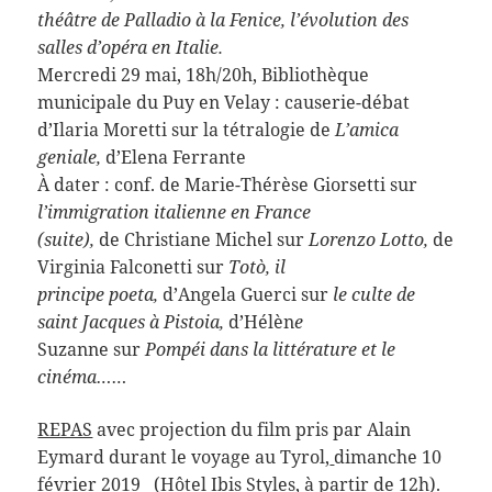
théâtre de Palladio à la Fenice, l’évolution des
salles d’opéra en Italie.
Mercredi 29 mai, 18h/20h, Bibliothèque
municipale du Puy en Velay : causerie-débat
d’Ilaria Moretti sur la tétralogie de
L’amica
geniale,
d’Elena Ferrante
À dater : conf. de Marie-Thérèse Giorsetti sur
l’immigration italienne en France
(suite),
de Christiane Michel sur
Lorenzo Lotto,
de
Virginia Falconetti sur
Totò, il
principe poeta,
d’Angela Guerci sur
le culte de
saint Jacques à Pistoia,
d’Hélèn
e
Suzanne sur
Pompéi dans la littérature et le
cinéma……
REPAS
avec projection du film pris par Alain
Eymard durant le voyage au Tyrol,
dimanche 10
février 2019
(
Hôtel Ibis Styles, à partir de 12h
)
.