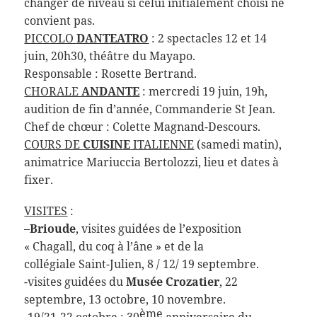
changer de niveau si celui initialement choisi ne
convient pas.
PICCOLO
DANTEATRO
: 2 spectacles 12 et 14
juin, 20h30, théâtre du Mayapo.
Responsable : Rosette Bertrand.
CHORALE
ANDANTE
: mercredi 19 juin, 19h,
audition de fin d’année, Commanderie St Jean.
Chef de chœur : Colette Magnand-Descours.
COURS DE
CUISINE
ITALIENNE
(samedi matin),
animatrice Mariuccia Bertolozzi, lieu et dates à
fixer.
VISITES
:
–
Brioude
, visites guidées de l’exposition
« Chagall, du coq à l’âne » et de la
collégiale Saint-Julien, 8 / 12/ 19 septembre.
-visites guidées du
Musée Crozatier
, 22
septembre, 13 octobre, 10 novembre.
ème