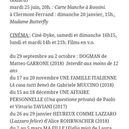
mardi 25 juin, 20h
. : Carte blanche à Rossini.
à Clermont-Ferrand : dimanche 20 janvier, 15h.,
Madame Butterfly
CIN
ÉMA
: Ciné-Dyke, samedi et dimanche 16h15,
lundi et mardi 14h et 21h. Films en v.o.
du 29 septembre
au 2 octobre
: DOGMAN de
Matteo GARRONE (2018)
Interdit aux moins de 12
ans
du 17 au 20 novembre UNE FAMILLE ITALIENNE
(
A casa tutti bene
) de Gabriele MUCCINO (2018)
du 15 au 18 décembre UNE AFFAIRE
PERSONNELLE (
Una questione privata
) de Paolo
et Vittorio TAVIANI (2017)
du 26 au 29 janvier HEUREUX COMME LAZZARO
(
Lazzaro felice
) d’Alice ROHRWACHER (2018)
du 2 au 5 mars MA FILLE (
Figlia mia
) de Laura