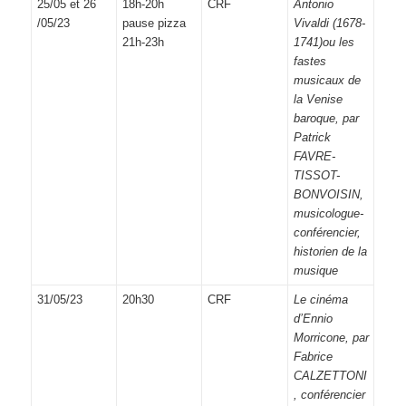
25/05 et 26
18h-20h
CRF
Antonio
/05/23
pause pizza
Vivaldi (1678-
21h-23h
1741)ou les
fastes
musicaux de
la Venise
baroque, par
Patrick
FAVRE-
TISSOT-
BONVOISIN,
musicologue-
conférencier,
historien de la
musique
31/05/23
20h30
CRF
Le cinéma
d’Ennio
Morricone, par
Fabrice
CALZETTONI
, conférencier