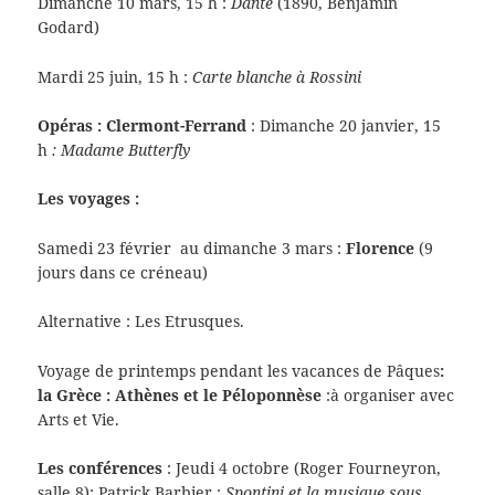
Dimanche 10 mars, 15 h :
Dante
(1890, Benjamin
Godard)
Mardi 25 juin, 15 h :
Carte blanche à Rossini
Opéras : Clermont-Ferrand
: Dimanche 20 janvier, 15
h
:
Madame Butterfly
Les voyages :
Samedi 23 février au dimanche 3 mars :
Florence
(9
jours dans ce créneau)
Alternative : Les Etrusques.
Voyage de printemps pendant les vacances de Pâques
:
la Grèce : Athènes et le Péloponnèse
:à organiser avec
Arts et Vie.
Les conférences
: Jeudi 4 octobre (Roger Fourneyron,
salle 8): Patrick Barbier :
Spontini et la musique sous