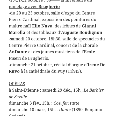
-19/21-22 octobre :
30
anniversaire du
jumelage avec
Brugherio
-du 20 au 23 octobre, salle d’expo du Centre
Pierre Cardinal, exposition des peintures du
maître naïf
Elio Nava
, des icônes de
Gianni
Marella
et des tableaux d’
Auguste Boudignon
-samedi 20 octobre, 18h30, salle de spectacles du
Centre Pierre Cardinal, concert de la chorale
AnDante
et des jeunes musiciens de l’
Ecole
Piseri
de Brugherio.
-dimanche 21 octobre, récital d’orgue d’
Irene De
Ruvo
à la cathédrale du Puy (11h45).
OP
ÉRAS
:
à Saint-Etienne : samedi 29 déc., 15h.,
Le Barbier
de Séville
dimanche 3 fév., 15h. :
Così fan tutte
dimanche 10 mars, 15h.
: Dante
(1890, Benjamin
Godard)