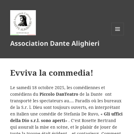
MENU
Association Dante Alighieri
ET
WIDGETS
Evviva la commedia!
Le samedi 18 octobre 2025, les comédiennes et
comédiens du
Piccolo DanTeatro
de la Dante ont
transporté les spectateurs au…. Paradis où les bureaux
de la S.r. l. Dieu sont toujours ouverts, en interprétant
en italien une comédie de Stefania De Ruvo, «
Gli uffici
della Dio s.r.l. sono aperti
« . C’est Rosette Bertrand
qui assurait la mise en scène, et le plaisir de jouer de
toute la troupe était évident… et contagieux. Comment