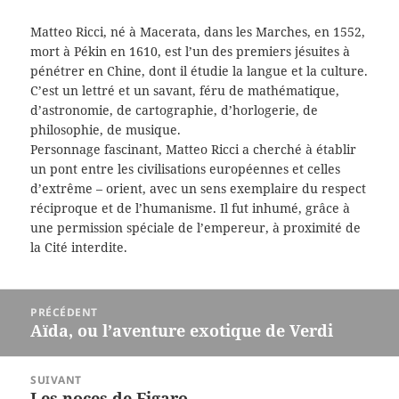
Matteo Ricci, né à Macerata, dans les Marches, en 1552,
mort à Pékin en 1610, est l’un des premiers jésuites à
pénétrer en Chine, dont il étudie la langue et la culture.
C’est un lettré et un savant, féru de mathématique,
d’astronomie, de cartographie, d’horlogerie, de
philosophie, de musique.
Personnage fascinant, Matteo Ricci a cherché à établir
un pont entre les civilisations européennes et celles
d’extrême – orient, avec un sens exemplaire du respect
réciproque et de l’humanisme. Il fut inhumé, grâce à
une permission spéciale de l’empereur, à proximité de
la Cité interdite.
Navigation
PRÉCÉDENT
de
Aïda, ou l’aventure exotique de Verdi
Article
l’article
précédent :
SUIVANT
Les noces de Figaro
Article