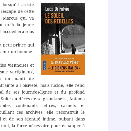
orsqu’il assiste
 rescapé de cette
e Marcus qui va
ut qu’à la jeune
l’accueillera sous
 petit prince qui
evenir un homme.
ies viennoises et
isme vertigineux,
 à un nanti de
rainte à l’oisiveté, mais lucide, elle rend
l de ses journées-lignes et du profond
. Suite au décès de sa grand-mère, Antonia
oîtes contenants lettres, carnets et
illant ces archives, elle reconstruit le
l et de son identité intime, puisant dans
urant, la force nécessaire pour échapper à