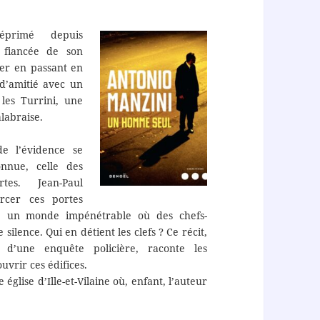
éprimé depuis
a fiancée de son
ier en passant en
 d’amitié avec un
les Turrini, une
labraise.
e l’évidence se
nnue, celle des
tes. Jean-Paul
rcer ces portes
s, un monde impénétrable où des chefs-
ilence. Qui en détient les clefs ? Ce récit,
 d’une enquête policière, raconte les
uvrir ces édifices.
e église d’Ille-et-Vilaine où, enfant, l’auteur