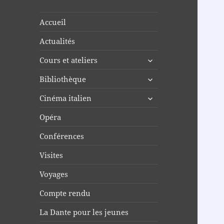
Accueil
Actualités
ouvrir
Cours et ateliers
le
ouvrir
Bibliothèque
sous-
le
menu
ouvrir
Cinéma italien
sous-
le
menu
Opéra
sous-
menu
Conférences
Visites
Voyages
Compte rendu
La Dante pour les jeunes