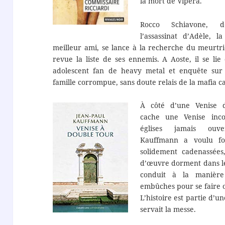
la mort de Vipera.
Rocco Schiavone, d
l’assassinat d’Adèle, l
meilleur ami, se lance à la recherche du meurtr
revue la liste de ses ennemis. A Aoste, il se lie
adolescent fan de heavy metal et enquête sur 
famille corrompue, sans doute relais de la mafia ca
À côté d’une Venise d
cache une Venise inco
églises jamais ouver
Kauffmann a voulu fo
solidement cadenassée
d’œuvre dorment dans le s
conduit à la manière
embûches pour se faire o
L’histoire est partie d’un
servait la messe.