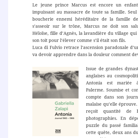
Le jeune prince Marcus est encore un enfant l
impuissant au massacre de toute sa famille. Seul
boucherie ennemi héréditaire de la famille d
s’asseoir sur le trône, Marcus ne doit son sal
Héloïse, fille d’Agnès, la lavandière du village qui 
son toit pour l’élever comme s’il était son fils.
Luca di Fulvio retrace l’ascension paradoxale d’un
va devoir apprendre dans la douleur comment d
Issue de grandes dynast
anglaises au cosmopolit
Antonia est mariée
Palerme. Soumise et cont
compte dans son journa
malaise qu’elle éprouve
reçoit quantité de b
photographies. En dépou
puzzle du passé familia
cette quête, deux ans d