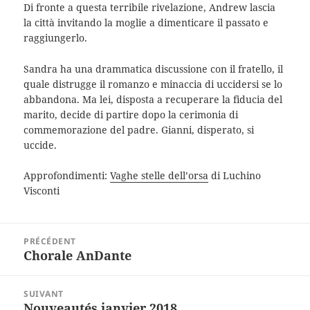
Di fronte a questa terribile rivelazione, Andrew lascia
la città invitando la moglie a dimenticare il passato e
raggiungerlo.
Sandra ha una drammatica discussione con il fratello, il
quale distrugge il romanzo e minaccia di uccidersi se lo
abbandona. Ma lei, disposta a recuperare la fiducia del
marito, decide di partire dopo la cerimonia di
commemorazione del padre. Gianni, disperato, si
uccide.
Approfondimenti:
Vaghe stelle dell’orsa
di Luchino
Visconti
Navigation
PRÉCÉDENT
de
Chorale AnDante
Article
l’article
précédent :
SUIVANT
Nouveautés janvier 2018
Article