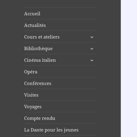
Accueil
Actualités
ouvrir
Cours et ateliers
le
ouvrir
Bibliothèque
sous-
le
menu
ouvrir
Cinéma italien
sous-
le
menu
Opéra
sous-
menu
Conférences
Visites
Voyages
Compte rendu
La Dante pour les jeunes