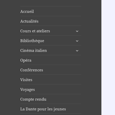
Accueil
Actualités
ouvrir
Cours et ateliers
le
ouvrir
Bibliothèque
sous-
le
menu
ouvrir
Cinéma italien
sous-
le
menu
Opéra
sous-
menu
Conférences
Visites
Voyages
Compte rendu
La Dante pour les jeunes