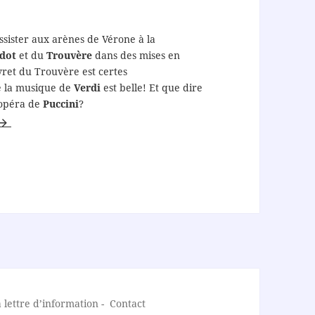
sister aux arènes de Vérone à la
dot
et du
Trouvère
dans des mises en
ivret du Trouvère est certes
e la musique de
Verdi
est belle! Et que dire
 opéra de
Puccini
?
oyage musical d’été du 24 au 28 août 2016
lettre d’information
-
Contact