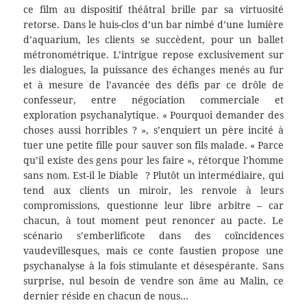
ce film au dispositif théâtral brille par sa virtuosité
retorse. Dans le huis-clos d’un bar nimbé d’une lumière
d’aquarium, les clients se succèdent, pour un ballet
métronométrique. L’intrigue repose exclusivement sur
les dialogues, la puissance des échanges menés au fur
et à mesure de l’avancée des défis par ce drôle de
confesseur, entre négociation commerciale et
exploration psychanalytique. « Pourquoi demander des
choses aussi horribles ? », s’enquiert un père incité à
tuer une petite fille pour sauver son fils malade. « Parce
qu’il existe des gens pour les faire », rétorque l’homme
sans nom. Est-il le Diable ? Plutôt un intermédiaire, qui
tend aux clients un miroir, les renvoie à leurs
compromissions, questionne leur libre arbitre – car
chacun, à tout moment peut renoncer au pacte. Le
scénario s’emberlificote dans des coïncidences
vaudevillesques, mais ce conte faustien propose une
psychanalyse à la fois stimulante et désespérante. Sans
surprise, nul besoin de vendre son âme au Malin, ce
dernier réside en chacun de nous…