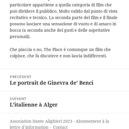
particolare appartiene a quella categoria di film che
può dividere il pubblico. Molto valido dal punto di vista
recitativo e tecnico. La seconda parte del film e il finale
possono lasciare una sensazione di vuoto e di amaro in
bocca (a seconda anche dei gusti e delle aspettative
personali).
Che piaccia o no, The Place è comunque un film che
colpisce, che fa discutere e non lascia indifferenti.
Navigation
PRÉCÉDENT
de
Le portrait de Ginevra de’ Benci
Article
l’article
précédent :
SUIVANT
L’italienne à Alger
Article
suivant :
Association Dante Alighieri
2023 -
Abonnement à la
lettre d’information
-
Contact