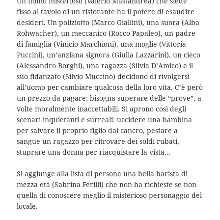
Un uomo misterioso (Valerio Mastandrea) che siede
fisso al tavolo di un ristorante ha il potere di esaudire
desideri. Un poliziotto (Marco Giallini), una suora (Alba
Rohwacher), un meccanico (Rocco Papaleo), un padre
di famiglia (Vinicio Marchioni), una moglie (Vittoria
Puccini), un’anziana signora (Giulia Lazzarini), un cieco
(Alessandro Borghi), una ragazza (Silvia D’Amico) e il
suo fidanzato (Silvio Muccino) decidono di rivolgersi
all’uomo per cambiare qualcosa della loro vita. C’è però
un prezzo da pagare: bisogna superare delle “prove”, a
volte moralmente inaccettabili. Si aprono così degli
scenari inquietanti e surreali: uccidere una bambina
per salvare il proprio figlio dal cancro, pestare a
sangue un ragazzo per ritrovare dei soldi rubati,
stuprare una donna per riacquistare la vista…
Si aggiunge alla lista di persone una bella barista di
mezza età (Sabrina Ferilli) che non ha richieste se non
quella di conoscere meglio il misterioso personaggio del
locale.