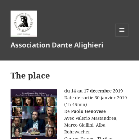
MENU
Association Dante Alighieri
ET
WIDGETS
The place
du 14 au 17 décembre 2019
Date de sortie 30 janvier 2019
(1h 45min)
De
Paolo Genovese
Avec Valerio Mastandrea,
Marco Giallini, Alba
Rohrwacher
Genres Drame, Thriller