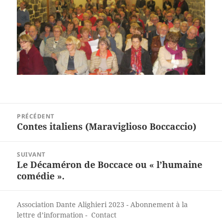
Navigation
PRÉCÉDENT
de
Contes italiens (Maraviglioso Boccaccio)
Article
l’article
précédent :
SUIVANT
Le Décaméron de Boccace ou « l’humaine
Article
comédie ».
suivant :
Association Dante Alighieri
2023 -
Abonnement à la
lettre d’information
-
Contact