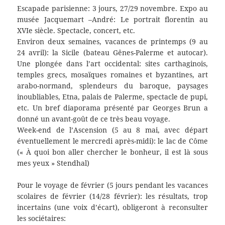
Escapade parisienne: 3 jours, 27/29 novembre. Expo au
musée Jacquemart –André: Le portrait florentin au
XVIe siècle. Spectacle, concert, etc.
Environ deux semaines, vacances de printemps (9 au
24 avril): la Sicile (bateau Gênes-Palerme et autocar).
Une plongée dans l’art occidental: sites carthaginois,
temples grecs, mosaïques romaines et byzantines, art
arabo-normand, splendeurs du baroque, paysages
inoubliables, Etna, palais de Palerme, spectacle de pupi,
etc. Un bref diaporama présenté par Georges Brun a
donné un avant-goût de ce très beau voyage.
Week-end de l’Ascension (5 au 8 mai, avec départ
éventuellement le mercredi après-midi): le lac de Côme
(« À quoi bon aller chercher le bonheur, il est là sous
mes yeux » Stendhal)
Pour le voyage de février (5 jours pendant les vacances
scolaires de février (14/28 février): les résultats, trop
incertains (une voix d’écart), obligeront à reconsulter
les sociétaires: