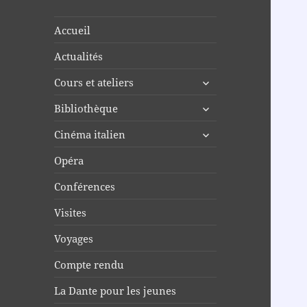
Accueil
Actualités
ouvrir
Cours et ateliers
le
ouvrir
Bibliothèque
sous-
le
menu
ouvrir
Cinéma italien
sous-
le
menu
Opéra
sous-
menu
Conférences
Visites
Voyages
Compte rendu
La Dante pour les jeunes