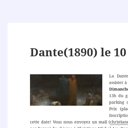
Dante(1890) le 1
La Dante
assister 
Dimanche
13h du g
parking d
Prix (pl
Inscripti
cette date! Vous nous envoyez un mail (
christia