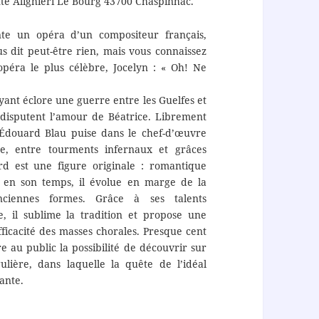
nte Alighieri Le Bourg 43700 Chaspinhac.
te un opéra d’un compositeur français,
s dit peut-être rien, mais vous connaissez
péra le plus célèbre, Jocelyn : « Oh! Ne
ant éclore une guerre entre les Guelfes et
e disputent l’amour de Béatrice. Librement
d’Édouard Blau puise dans le chef-d’œuvre
me, entre tourments infernaux et grâces
d est une figure originale : romantique
» en son temps, il évolue en marge de la
nciennes formes. Grâce à ses talents
, il sublime la tradition et propose une
ficacité des masses chorales. Presque cent
re au public la possibilité de découvrir sur
lière, dans laquelle la quête de l’idéal
ante.