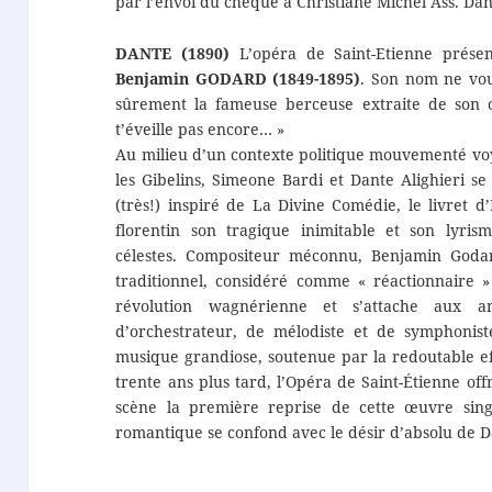
par l’envoi du chèque à Christiane Michel Ass. Da
DANTE (1890)
L’opéra de Saint-Etienne présen
Benjamin GODARD (1849-1895)
. Son nom ne vou
sûrement la fameuse berceuse extraite de son o
t’éveille pas encore… »
Au milieu d’un contexte politique mouvementé voy
les Gibelins, Simeone Bardi et Dante Alighieri s
(très!) inspiré de La Divine Comédie, le livret 
florentin son tragique inimitable et son lyris
célestes. Compositeur méconnu, Benjamin Godar
traditionnel, considéré comme « réactionnaire 
révolution wagnérienne et s’attache aux a
d’orchestrateur, de mélodiste et de symphoniste
musique grandiose, soutenue par la redoutable ef
trente ans plus tard, l’Opéra de Saint-Étienne off
scène la première reprise de cette œuvre singu
romantique se confond avec le désir d’absolu de D