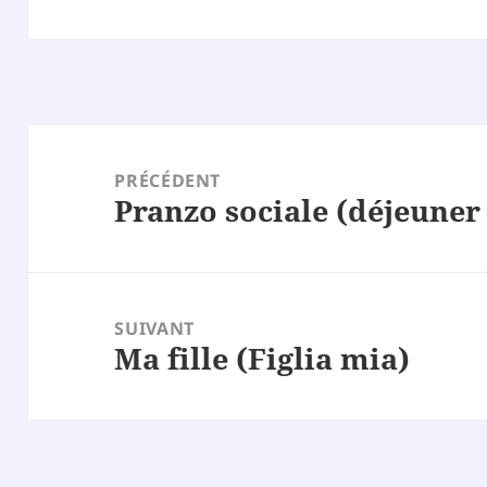
Navigation
de
PRÉCÉDENT
Pranzo sociale (déjeuner
l’article
Article
précédent :
SUIVANT
Ma fille (Figlia mia)
Article
suivant :