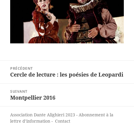
Navigation
PRÉCÉDENT
de
Cercle de lecture : les poésies de Leopardi
Article
l’article
précédent :
SUIVANT
Montpellier 2016
Article
suivant :
Association Dante Alighieri
2023 -
Abonnement à la
lettre d’information
-
Contact