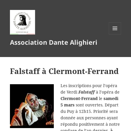
MENU
Association Dante Alighieri
ET
WIDGETS
Falstaff à Clermont-Ferrand
Les inscriptions pour l’opéra
de Verdi
Falstaff
à l’opéra de
Clermont-Ferrand
le
samedi
5 mars
sont ouvertes. Départ
du Puy à 12h15. Priorité sera
donnée aux personnes ayant
répondu positivement à notre
sondage de l’an dernier,
à