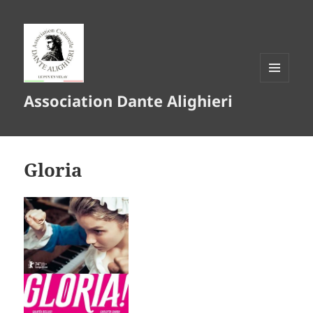
MENU
Association Dante Alighieri
ET
WIDGETS
Gloria