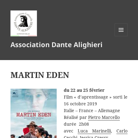
MENU
Association Dante Alighieri
ET
WIDGETS
MARTIN EDEN
du 22 au 25 février
Film « d’aprentissage » sorti le
16 octobre 2019
Italie – France – Allemagne
Réalisé par
Pietro Marcello
durée 2h08
avec
Luca Marinelli
,
Carlo
Cecchi
,
Jessica Cressy