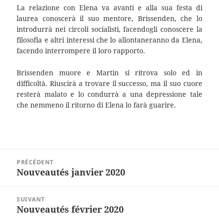
La relazione con Elena va avanti e alla sua festa di
laurea conoscerà il suo mentore, Brissenden, che lo
introdurrà nei circoli socialisti, facendogli conoscere la
filosofia e altri interessi che lo allontaneranno da Elena,
facendo interrompere il loro rapporto.
Brissenden muore e Martin si ritrova solo ed in
difficoltà. Riuscirà a trovare il successo, ma il suo cuore
resterà malato e lo condurrà a una depressione tale
che nemmeno il ritorno di Elena lo farà guarire.
Navigation
PRÉCÉDENT
de
Nouveautés janvier 2020
Article
l’article
précédent :
SUIVANT
Nouveautés février 2020
Article