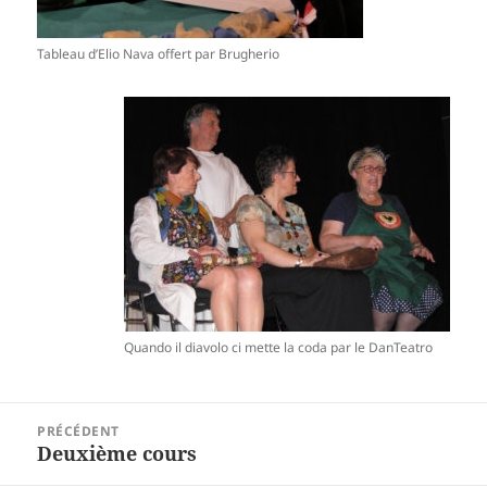
Tableau d’Elio Nava offert par Brugherio
Quando il diavolo ci mette la coda par le DanTeatro
Navigation
PRÉCÉDENT
de
Deuxième cours
Article
l’article
précédent :