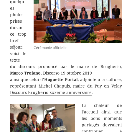
quelqu
es
photos
prises
durant
ce trop
bref
séjour,
Cérémonie officielle
voici le
texte
du discours prononcé par le maire de Brugherio,
Marco Troiano
,
Discorso 19 ottobre 2019
ainsi que celui d’
Huguette Portal
, adjointe à la culture,
représentant Michel Chapuis, maire du Puy en Velay
Discours Brugherio xxxéme anniversaire
.
La chaleur de
l’accueil ainsi que
les bons moments
partagés devraient
contribuer à