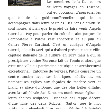
Les membres de la Dante, lors
de leurs voyages en Toscane,
ont eu l’occasion d’apprécier les
qualités de la guide-conférencière qui les a
accompagnés dans leurs périples. Des liens d’amitié se
sont noués, si bien que le projet de faire venir Angela
Guerci
au Puy pour parler du culte de saint Jacques de
Compostelle à Pistoia s’est concrétisé ce 17 juin au
Centre Pierre Cardinal. C’est un collègue d’Angela
Guerci, Claudio Gori, qui a d’abord présenté cette ville,
capitale italienne de la culture en 2017 mais à qui sa
prestigieuse voisine Florence fait de l’ombre, alors que
c’est une ville au patrimoine artistique et architectural
exceptionnel. Entourée de vergers, Pistoia conserve un
centre ancien avec ses boutiques médiévales, ses
nombreuses églises aux façades de marbre vert et
blanc, sa place du Dôme, une des plus belles d’Italie,
avec la cathédrale San Zeno, ses nombreuses églises et
leurs chaires sculptées, l’Ospedale del Ceppo décoré
d’une frise des della Robbia… Sait-on que le mot
« bistouri » viendrait d’un couteau fabriqué à Pistoia?