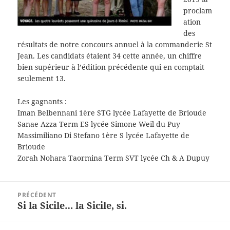
proclam
ation
des
résultats de notre concours annuel à la commanderie St
Jean. Les candidats étaient 34 cette année, un chiffre
bien supérieur à l’édition précédente qui en comptait
seulement 13.
Les gagnants :
Iman Belbennani 1ère STG lycée Lafayette de Brioude
Sanae Azza Term ES lycée Simone Weil du Puy
Massimiliano Di Stefano 1ère S lycée Lafayette de
Brioude
Zorah Nohara Taormina Term SVT lycée Ch & A Dupuy
Navigation
PRÉCÉDENT
de
Si la Sicile… la Sicile, si.
Article
l’article
précédent :