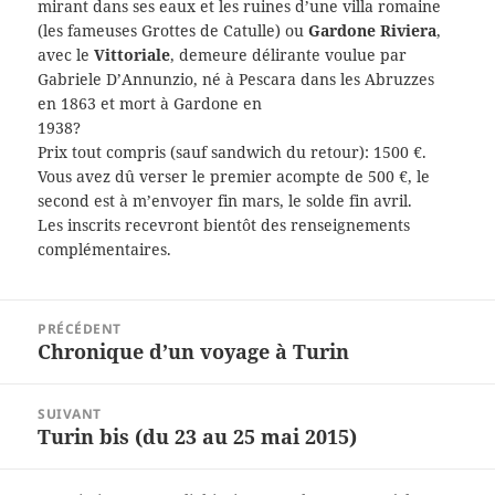
mirant dans ses eaux et les ruines d’une villa romaine
(les fameuses Grottes de Catulle) ou
Gardone Riviera
,
avec le
Vittoriale
, demeure délirante voulue par
Gabriele D’Annunzio, né à Pescara dans les Abruzzes
en 1863 et mort à Gardone en
1938?
Prix tout compris (sauf sandwich du retour): 1500 €.
Vous avez dû verser le premier acompte de 500 €, le
second est à m’envoyer fin mars, le solde fin avril.
Les inscrits recevront bientôt des renseignements
complémentaires.
Navigation
PRÉCÉDENT
de
Chronique d’un voyage à Turin
Article
l’article
précédent :
SUIVANT
Turin bis (du 23 au 25 mai 2015)
Article
suivant :