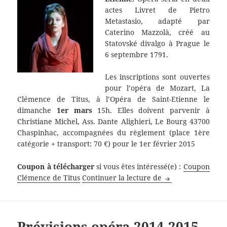
actes Livret de Pietro
Metastasio, adapté par
Caterino Mazzolà, créé au
Statovské divalgo à Prague le
6 septembre 1791.
Les inscriptions sont ouvertes
pour l’opéra de Mozart, La
Clémence de Titus, à l’Opéra de Saint-Etienne le
dimanche
1er mars
15h. Elles doivent parvenir à
Christiane Michel, Ass. Dante Alighieri, Le Bourg 43700
Chaspinhac, accompagnées du règlement (place 1ère
catégorie + transport: 70 €) pour le 1er février 2015
Coupon à télécharger
si vous êtes intéressé(e) :
Coupon
La Clémence de Ti
Clémence de Titus
Continuer la lecture de
Prévisions opéra 2014-2015