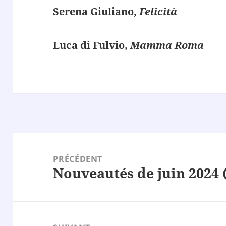
Serena Giuliano,
Felicità
Luca di Fulvio,
Mamma Roma
Navigation
de
PRÉCÉDENT
Nouveautés de juin 2024 
l’article
Article
précédent :