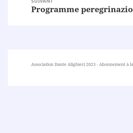
SUIVANT
Programme peregrinazio
Article
suivant :
Association Dante Alighieri
2023 -
Abonnement à la 