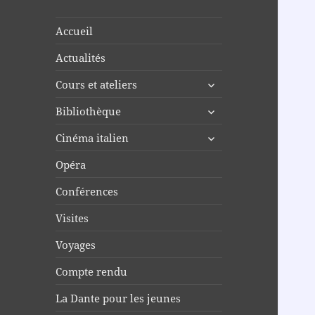
Accueil
Actualités
ouvrir
Cours et ateliers
le
ouvrir
Bibliothèque
sous-
le
menu
ouvrir
Cinéma italien
sous-
le
menu
Opéra
sous-
menu
Conférences
Visites
Voyages
Compte rendu
La Dante pour les jeunes