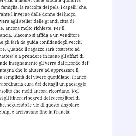
rvizio militare, viene affidata quindi la
 famiglia, la raccolta dei pels, i capelli, che,
ante l’inverno dalle donne del luogo,
ra agli atelier delle grandi città di
, ancora molto richieste. Per il
ancia, Giacomo si affida a un venditore
e gli farà da guida confidandogli vecchi
re. Quando il ragazzo sarà costretto ad
nattesa e a prendere in mano gli affari di
rande insegnamento gli verrà dal ricordo dei
ontagna che lo aiuterà ad apprezzare il
 la semplicità del vivere quotidiano. Franco
traordinaria cura dei dettagli un paesaggio
nsolito che molti ancora ricordano. Nel
li itinerari segreti dei raccoglitori di
 che, seguendo le vie di questo singolare
Alpi e arrivavano fino in Francia.