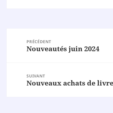
Navigation
de
PRÉCÉDENT
Nouveautés juin 2024
l’article
Article
précédent :
SUIVANT
Nouveaux achats de livr
Article
suivant :