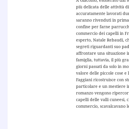
A Giacomo, esonerato dal se
più delicata delle attività di
accuratamente lavorati dur
saranno rivenduti in primave
confine per farne parrucche
commercio dei capelli in Fr
esperto, Natale Rebaudi, ch
segreti riguardanti suo pad
affrontare una situazione i
famiglia, tuttavia, il più g
giorni passati da solo in m
valore delle piccole cose e
Faggiani ricostruisce con s
particolare e un mestiere i
romanzo vengono ripercorsi g
capelli delle valli cuneesi,
commercio, scavalcavano le 