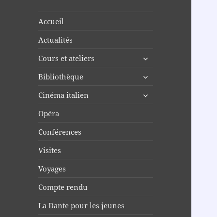
Accueil
Actualités
ouvrir
Cours et ateliers
le
ouvrir
Bibliothèque
sous-
le
menu
ouvrir
Cinéma italien
sous-
le
menu
Opéra
sous-
menu
Conférences
Visites
Voyages
Compte rendu
La Dante pour les jeunes